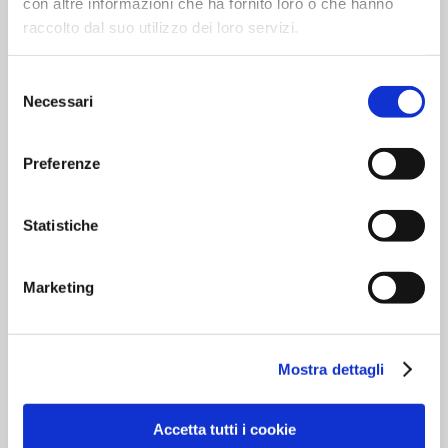
con altre informazioni che ha fornito loro o che hanno
raccolto dal suo utilizzo dei loro servizi.
18 SET
Selezione
#PRESSREVIEW:
Necessari
del
consenso
REPORTER ON
Preferenze
GENTLEMAN
Posted at 12:01h
in
Reporter Updates
by
Statistiche
Redazione
0 Comments
2
Likes
...
Marketing
READ MORE
Mostra dettagli
Accetta tutti i cookie